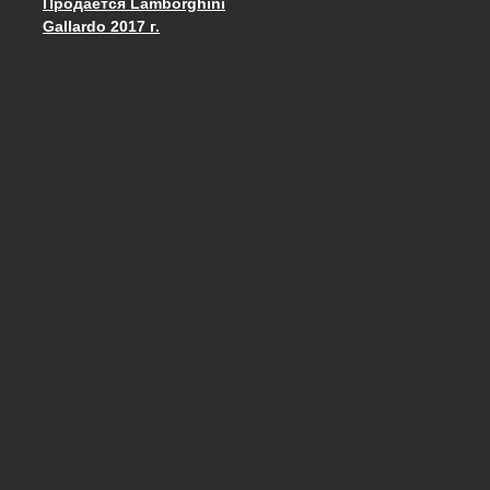
Продается Lamborghini
Запись навигация
Gallardo 2017 г.