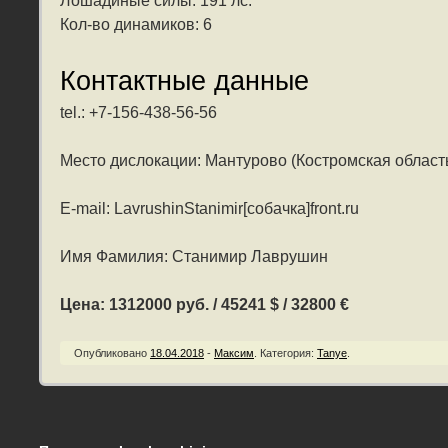
Лошадиные силы: 191 лс.
Кол-во динамиков: 6
Контактные данные
tel.: +7-156-438-56-56
Место дислокации: Мантурово (Костромская област
E-mail: LavrushinStanimir[собачка]front.ru
Имя Фамилия: Станимир Лаврушин
Цена: 1312000 руб. / 45241 $ / 32800 €
Опубликовано
18.04.2018
-
Максим
.
Категория:
Tanye
.