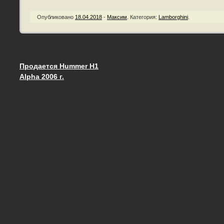
Опубликовано
18.04.2018
-
Максим
.
Категория:
Lamborghini
.
Продается Hummer H1
Запись навигация
Alpha 2006 г.