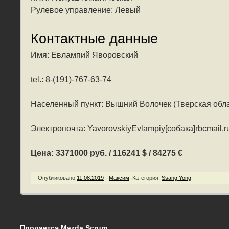
Рулевое управление: Левый
Контактные данные
Имя: Евлампий Яворовский
tel.: 8-(191)-767-63-74
Населенный пункт: Вышний Волочек (Тверская обла
Электропочта: YavorovskiyEvlampiy[собака]rbcmail.r
Цена: 3371000 руб. / 116241 $ / 84275 €
Опубликовано
11.08.2019
-
Максим
.
Категория:
Ssang Yong
.
Продается Mazda Scrum