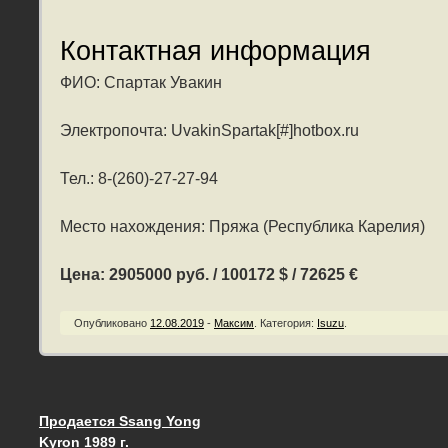
Контактная информация
ФИО: Спартак Увакин
Электропочта: UvakinSpartak[#]hotbox.ru
Тел.: 8-(260)-27-27-94
Место нахождения: Пряжа (Республика Карелия)
Цена: 2905000 руб. / 100172 $ / 72625 €
Опубликовано
12.08.2019
-
Максим
.
Категория:
Isuzu
.
Продается Ssang Yong
Запись навигация
Kyron 1989 г.