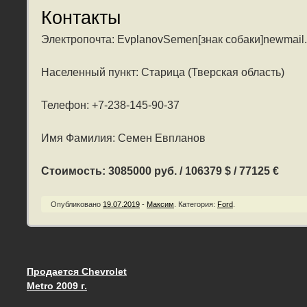
Контакты
Электропочта: EvplanovSemen[знак собаки]newmail.
Населенный пункт: Старица (Тверская область)
Телефон: +7-238-145-90-37
Имя Фамилия: Семен Евпланов
Стоимость: 3085000 руб. / 106379 $ / 77125 €
Опубликовано
19.07.2019
-
Максим
.
Категория:
Ford
.
Продается Chevrolet
Запись навигация
Metro 2009 г.