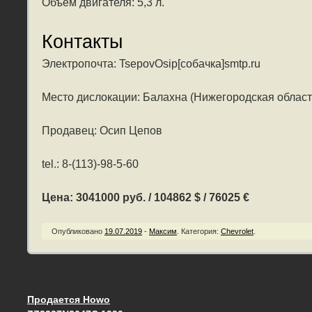
Объем двигателя: 5,3 л.
Контакты
Электропочта: TsepovOsip[собачка]smtp.ru
Место дислокации: Балахна (Нижегородская област
Продавец: Осип Цепов
tel.: 8-(113)-98-5-60
Цена: 3041000 руб. / 104862 $ / 76025 €
Опубликовано
19.07.2019
-
Максим
.
Категория:
Chevrolet
.
Продается Howo
Запись навигация