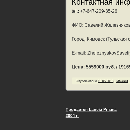
Контактная ин
tel.: +7-647-209-35-26
ФИО: Савелий Железняко
Город: Кимовск (Тульская 
E-mail: ZheleznyakovSavel
Цена: 5559000 руб. / 19169
Опубликовано
15.05.2018
-
Максим
.
Продается Lancia Prisma
Запись навигац
2004 г.