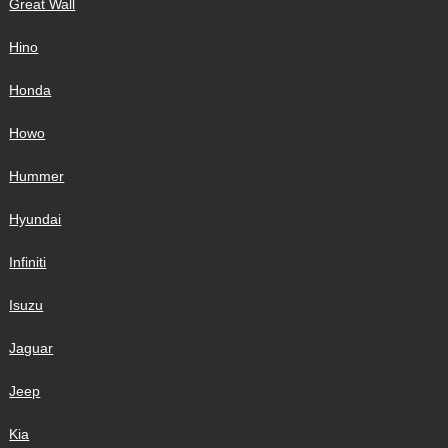
Great Wall
Hino
Honda
Howo
Hummer
Hyundai
Infiniti
Isuzu
Jaguar
Jeep
Kia