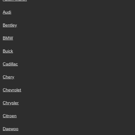
Audi
Bentley
BMW
Buick
Cadillac
Chery
Chevrolet
Chrysler
Citroen
Daewoo