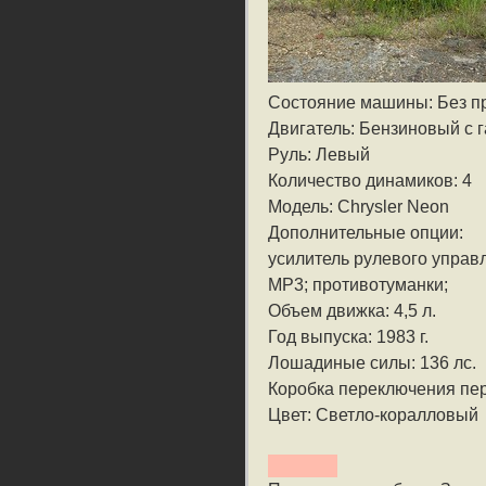
Состояние машины: Без п
Двигатель: Бензиновый с
Руль: Левый
Количество динамиков: 4
Модель: Chrysler Neon
Дополнительные опции:
усилитель рулевого управ
MP3; противотуманки;
Объем движка: 4,5 л.
Год выпуска: 1983 г.
Лошадиные силы: 136 лс.
Коробка переключения пе
Цвет: Светло-коралловый