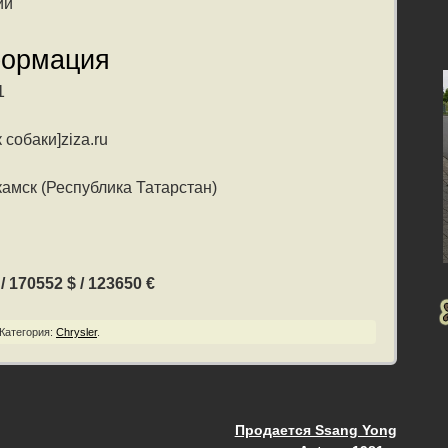
ий
формация
1
 собаки]ziza.ru
амск (Республика Татарстан)
 170552 $ / 123650 €
Категория:
Chrysler
.
Продается Ssang Yong
ия