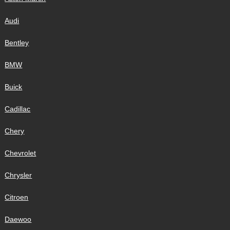
Audi
Bentley
BMW
Buick
Cadillac
Chery
Chevrolet
Chrysler
Citroen
Daewoo