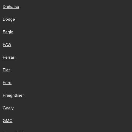
Daihatsu
Dodge
Eagle
FAW
Ferrari
Fiat
Ford
Freightliner
Geely
GMC