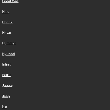
Great Wall
Hino
Honda
Howo
Hummer
Hyundai
Infiniti
Isuzu
Jaguar
Jeep
Kia