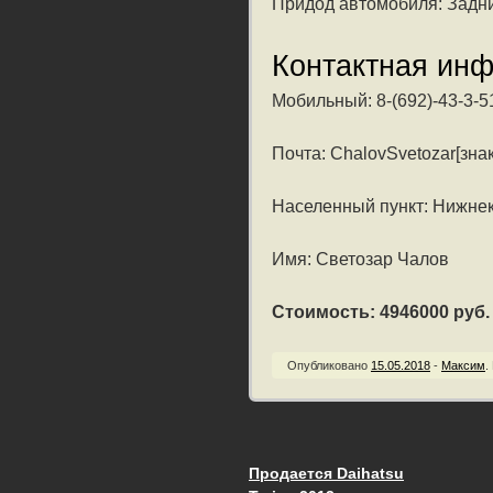
Придод автомобиля: Задн
Контактная ин
Мобильный: 8-(692)-43-3-5
Почта: ChalovSvetozar[знак
Населенный пункт: Нижнек
Имя: Светозар Чалов
Стоимость: 4946000 руб. /
Опубликовано
15.05.2018
-
Максим
.
Продается Daihatsu
Запись навигац