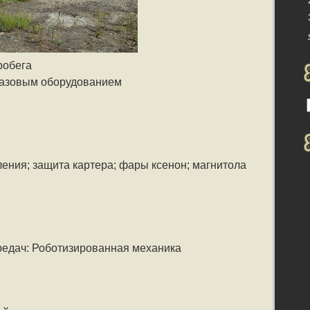
робега
 газовым оборудованием
ления; защита картера; фары ксенон; магнитола
редач: Роботизированная механика