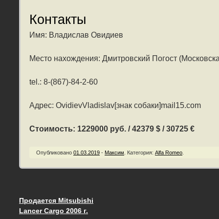
Контакты
Имя: Владислав Овидиев
Место нахождения: Дмитровский Погост (Московска
tel.: 8-(867)-84-2-60
Адрес: OvidievVladislav[знак собаки]mail15.com
Стоимость: 1229000 руб. / 42379 $ / 30725 €
Опубликовано
01.03.2019
-
Максим
.
Категория:
Alfa Romeo
.
Продается Mitsubishi
Запись навигация
Lancer Cargo 2006 г.