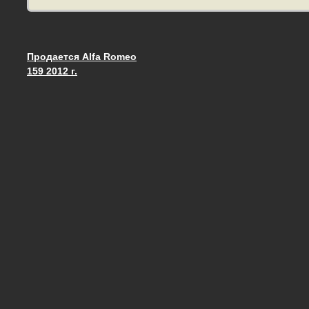
Продается Alfa Romeo
Запись навигация
159 2012 г.