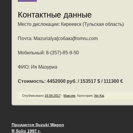
Контактные данные
Место дислокации: Киреевск (Тульская область)
Почта: MazuriaIya[собака]fromru.com
Мобильный: 8-(357)-85-9-50
ФИО: Ия Мазуриа
Стоимость: 4452000 руб. / 153517 $ / 111300 €
Опубликовано
16.09.2017
-
Максим
.
Категория:
Xin Kai
.
Продается Suzuki Wagon
Запись навигация
R Solio 1997 г.