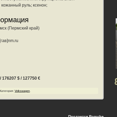
 кожанный руль; ксенон;
формация
мск (Пермский край)
[гав]nm.ru
 176207 $ / 127750 €
Категория:
Volkswagen
.
Продается Porsche