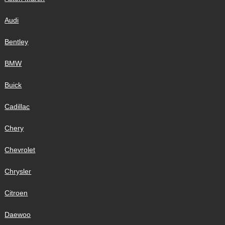
Audi
Bentley
BMW
Buick
Cadillac
Chery
Chevrolet
Chrysler
Citroen
Daewoo