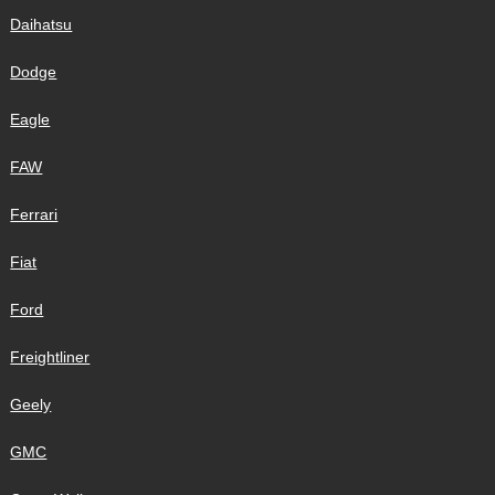
Daihatsu
Dodge
Eagle
FAW
Ferrari
Fiat
Ford
Freightliner
Geely
GMC