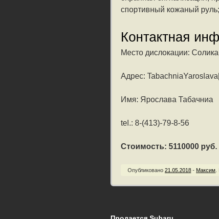
спортивный кожаный руль;
Контактная ин
Место дислокации: Солика
Адрес: TabachniaYaroslava
Имя: Ярослава Табачниа
tel.: 8-(413)-79-8-56
Стоимость: 5110000 руб. /
Опубликовано
21.05.2018
-
Максим
.
Продается Subaru