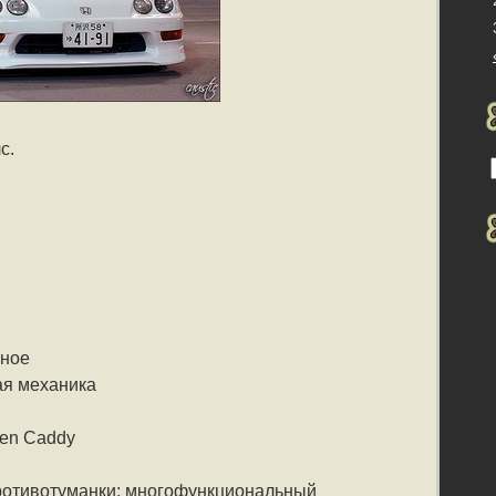
с.
чное
ая механика
en Caddy
противотуманки; многофункциональный