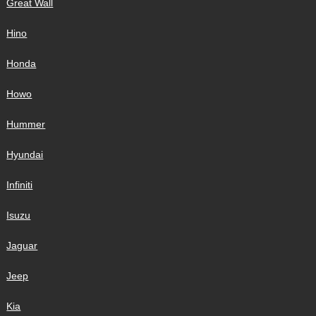
Great Wall
Hino
Honda
Howo
Hummer
Hyundai
Infiniti
Isuzu
Jaguar
Jeep
Kia