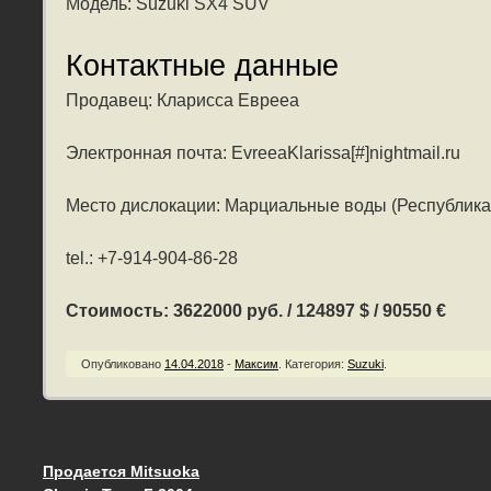
Модель: Suzuki SX4 SUV
Контактные данные
Продавец: Кларисса Еврееа
Электронная почта: EvreeaKlarissa[#]nightmail.ru
Место дислокации: Марциальные воды (Республика
tel.: +7-914-904-86-28
Стоимость: 3622000 руб. / 124897 $ / 90550 €
Опубликовано
14.04.2018
-
Максим
.
Категория:
Suzuki
.
Продается Mitsuoka
Запись навигация