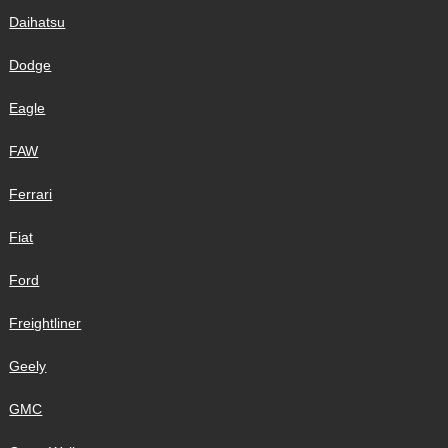
Daihatsu
Dodge
Eagle
FAW
Ferrari
Fiat
Ford
Freightliner
Geely
GMC