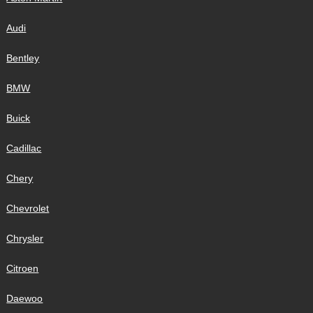
Audi
Bentley
BMW
Buick
Cadillac
Chery
Chevrolet
Chrysler
Citroen
Daewoo