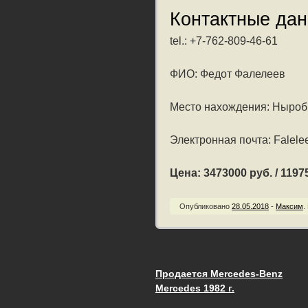
Контактные да
tel.: +7-762-809-46-61
ФИО: Федот Фалелеев
Место нахождения: Ныроб 
Электронная почта: Falel
Цена: 3473000 руб. / 11975
Опубликовано
28.05.2018
-
Максим
.
Продается Mercedes-Benz
Запись навигац
Mercedes 1982 г.