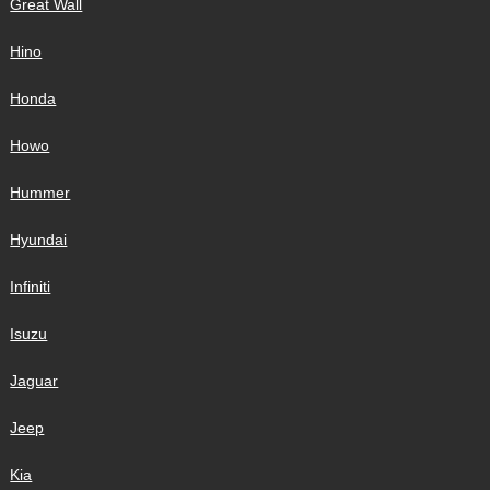
Great Wall
Hino
Honda
Howo
Hummer
Hyundai
Infiniti
Isuzu
Jaguar
Jeep
Kia