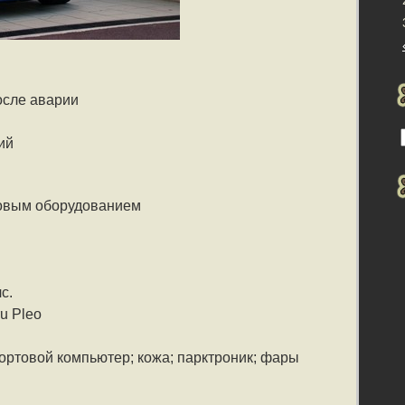
осле аварии
ий
зовым оборудованием
с.
u Pleo
ртовой компьютер; кожа; парктроник; фары