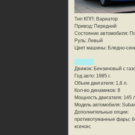
Тип КПП: Вариатор
Привод: Передний
Состояние автомобиля: П
Руль: Левый
Цвет машины: Бледно-син
Движок: Бензиновый с га
Год авто: 1985 г.
Объем двигателя: 1,6 л.
Кол-во динамиков: 8
Мощность двигателя: 145 л
Модель автомобиля: Subar
Дополнительные опции:
противотуманные фары; бо
ксенон;