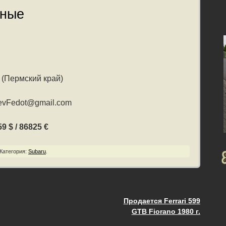
нные
(Пермский край)
eevFedot@gmail.com
9 $ / 86825 €
Категория:
Subaru
.
Продается Ferrari 599
ия
GTB Fiorano 1980 г.