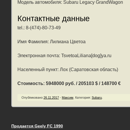
Модель автомобиля: Subaru Legacy GrandWagon
Контактные данные
tel.: 8-(474)-80-73-49
Имя Фамилия: Лилиана Цветоа
Электронная почта: TsvetoaLiliana[dog]ya.ru
Населенный пункт: Лох (Саратовская область)
Стоимость: 5948000 руб. / 205103 $ / 148700 €
Опубликовано
26.11.2017
-
Максим
.
Категория:
Subaru
.
Продается Geely FC 1990
Запись навигация