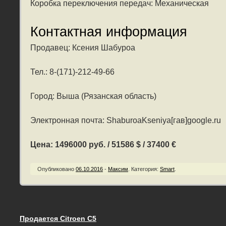
Коробка переключения передач: Механическая
Контактная информация
Продавец: Ксения Шабуроа
Тел.: 8-(171)-212-49-66
Город: Выша (Рязанская область)
Электронная почта: ShaburoaKseniya[гав]google.ru
Цена: 1496000 руб. / 51586 $ / 37400 €
Опубликовано
06.10.2016
-
Максим
.
Категория:
Smart
.
Продается Citroen C5
Запись навигация