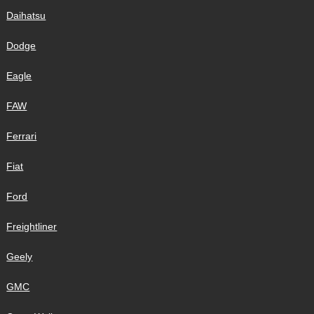
Daihatsu
Dodge
Eagle
FAW
Ferrari
Fiat
Ford
Freightliner
Geely
GMC