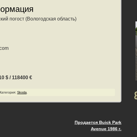
формация
кий погост (Вологодская область)
.com
0 $ / 118400 €
Категория:
Skoda
.
Продается Buick Park
ия
Avenue 1986 г.