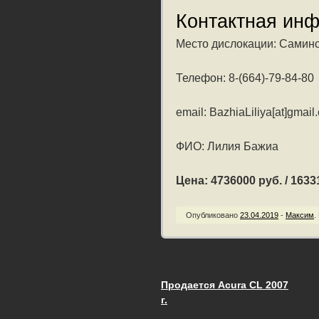
Контактная ин
Место дислокации: Саминс
Телефон: 8-(664)-79-84-80
email: BazhiaLiliya[at]gmail
ФИО: Лилия Бажиа
Цена: 4736000 руб. / 16331
Опубликовано
23.04.2019
-
Максим
.
Продается Acura CL 2007
Запись навигац
г.