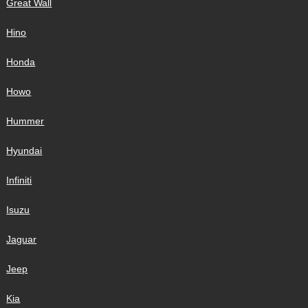
Great Wall
Hino
Honda
Howo
Hummer
Hyundai
Infiniti
Isuzu
Jaguar
Jeep
Kia