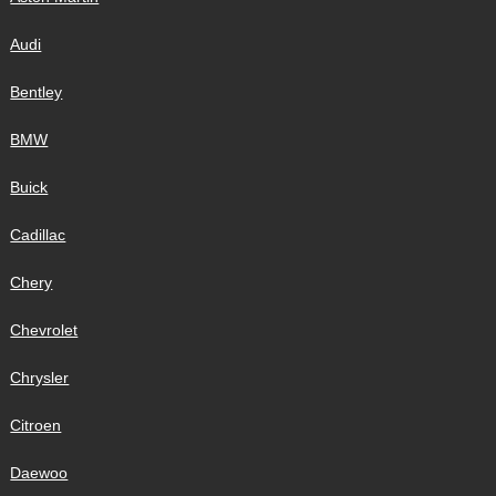
Audi
Bentley
BMW
Buick
Cadillac
Chery
Chevrolet
Chrysler
Citroen
Daewoo