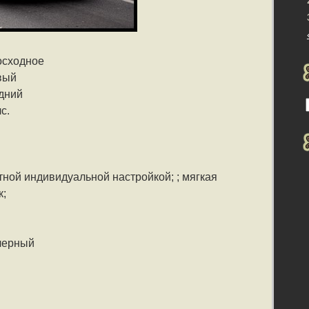
осходное
вый
дний
с.
тной индивидуальной настройкой; ; мягкая
к;
черный