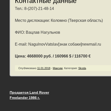
Контактные данные
Тел.: 8-(207)-21-48-14
Место дислокации: Коломно (Тверская область)
ФИО: Вацлав Нагульнов
E-mail: NagulnovVatslav[знак собаки]newmail.ru
Цена: 4668000 руб. / 160966 $ / 116700 €
Опубликовано
11.01.2018
-
Максим
.
Категория:
Skoda
.
Продается Land Rover
Запись навигация
Freelander 1986 г.