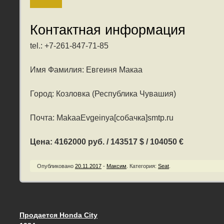
Контактная информация
tel.: +7-261-847-71-85
Имя Фамилия: Евгеиня Макаа
Город: Козловка (Республика Чувашия)
Почта: MakaaEvgeinya[собачка]smtp.ru
Цена: 4162000 руб. / 143517 $ / 104050 €
Опубликовано
20.11.2017
-
Максим
.
Категория:
Seat
.
Продается Honda City
Запись навигация