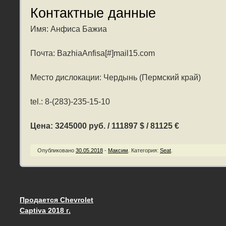
Контактные данные
Имя: Анфиса Бажиа
Почта: BazhiaAnfisa[#]mail15.com
Место дислокации: Чердынь (Пермский край)
tel.: 8-(283)-235-15-10
Цена: 3245000 руб. / 111897 $ / 81125 €
Опубликовано
30.05.2018
-
Максим
.
Категория:
Seat
.
Продается Chevrolet
Запись навигация
Captiva 2018 г.