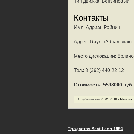
Тип движка: Бензиновый
Контакты
Имя: Адриан Райнин
Адрес: RayninAdrian[знак с
Место дислокации: Ерлино 
Тел.: 8-(362)-440-22-12
Стоимость: 5598000 руб. /
Опубликовано
26.01.2018
-
Максим
.
Продается Seat Leon 1994
Запись навигац