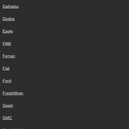
Daihatsu
Dodge
Eagle
FAW
Ferrari
Fiat
Ford
Freightliner
Geely
GMC