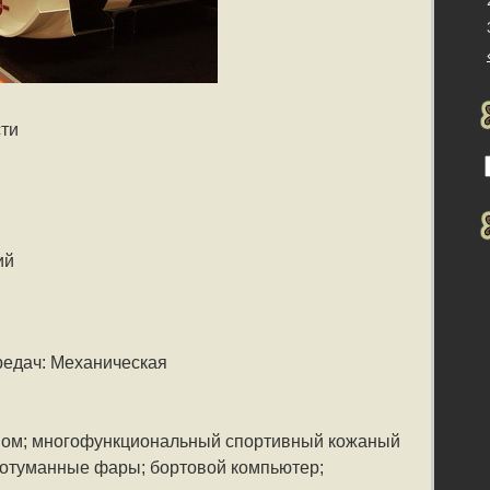
сти
ий
редач: Механическая
евом; многофункциональный спортивный кожаный
вотуманные фары; бортовой компьютер;