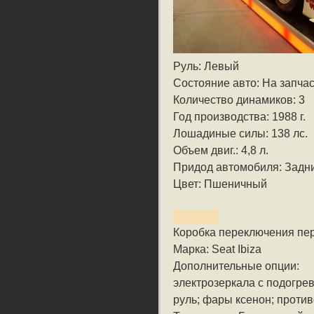
Руль: Левый
Состояние авто: На запча
Количество динамиков: 3
Год производства: 1988 г.
Лошадиные силы: 138 лс.
Объем двиг.: 4,8 л.
Придод автомобиля: Задн
Цвет: Пшеничный
Коробка переключения пе
Марка: Seat Ibiza
Дополнительные опции:
электрозеркала с подогр
руль; фары ксенон; проти