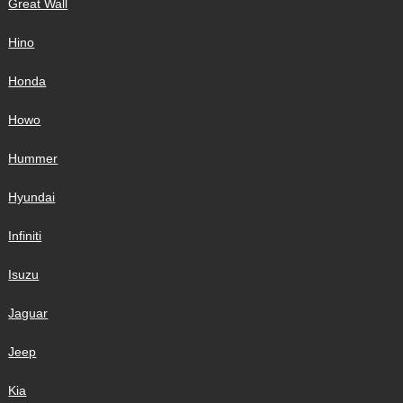
Great Wall
Hino
Honda
Howo
Hummer
Hyundai
Infiniti
Isuzu
Jaguar
Jeep
Kia