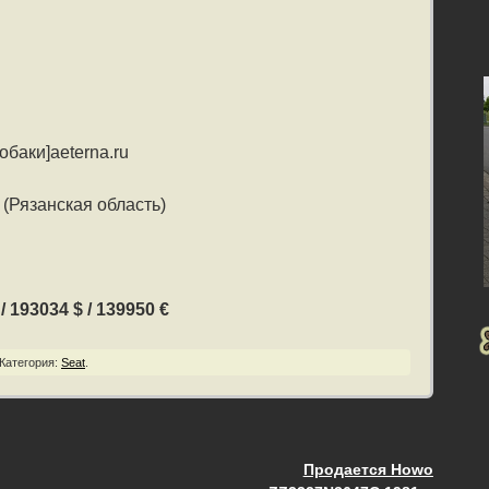
обаки]aeterna.ru
(Рязанская область)
 193034 $ / 139950 €
Категория:
Seat
.
Продается Howo
ия