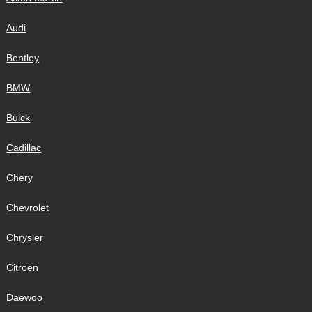
Audi
Bentley
BMW
Buick
Cadillac
Chery
Chevrolet
Chrysler
Citroen
Daewoo