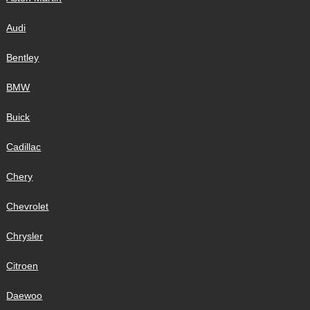
Audi
Bentley
BMW
Buick
Cadillac
Chery
Chevrolet
Chrysler
Citroen
Daewoo