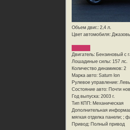
Объем двиг.: 2,4 л.
Цвет автомобиля: Джазов
Двигатель: Бензиновый с
Лошадиные силы: 157 лс.
Количество динамиков: 2
Марка авто: Saturn Ion
Рулевое управление: Лев
Состояние авто: Почти но
Год выпуска: 2003 г.
Тип КПП: Механическая
Дополнительная информа
мягкая отделка панели; ; 
Привод: Полный привод