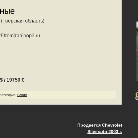
нные
(Тверская область)
Efrem[гав]pop3.ru
$ / 19750 €
Категория:
Saturn
.
Продается Chevrolet
ия
Silverado 2003 г.