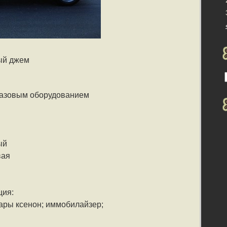
ый джем
 газовым оборудованием
ый
вая
ция:
фары ксенон; иммобилайзер;