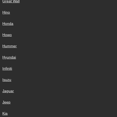
Great Wall
Hino
Honda
Howo
Hummer
Hyundai
Infiniti
Isuzu
Jaguar
Jeep
Kia