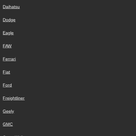
Daihatsu
Dodge
Eagle
FAW
Ferrari
Fiat
Ford
Freightliner
Geely
GMC