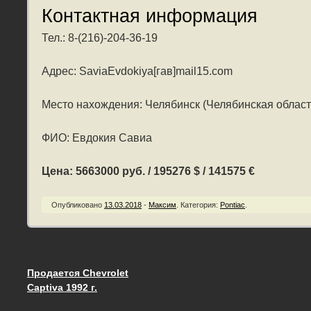
Контактная информация
Тел.: 8-(216)-204-36-19
Адрес: SaviaEvdokiya[гав]mail15.com
Место нахождения: Челябинск (Челябинская област
ФИО: Евдокия Савиа
Цена: 5663000 руб. / 195276 $ / 141575 €
Опубликовано
13.03.2018
-
Максим
.
Категория:
Pontiac
.
Продается Chevrolet
Запись навигация
Captiva 1992 г.