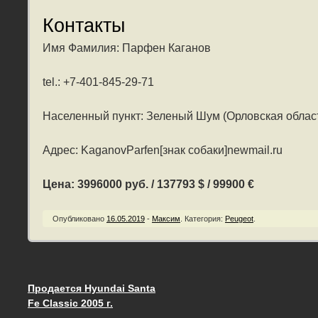
Контакты
Имя Фамилия: Парфен Каганов
tel.: +7-401-845-29-71
Населенный пункт: Зеленый Шум (Орловская облас
Адрес: KaganovParfen[знак собаки]newmail.ru
Цена: 3996000 руб. / 137793 $ / 99900 €
Опубликовано
16.05.2019
-
Максим
.
Категория:
Peugeot
.
Продается Hyundai Santa
Запись навигация
Fe Classic 2005 г.