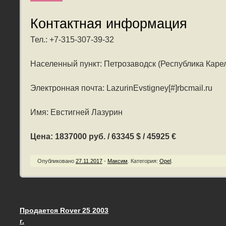
Контактная информация
Тел.: +7-315-307-39-32
Населенный пункт: Петрозаводск (Республика Каре
Электронная почта: LazurinEvstigney[#]rbcmail.ru
Имя: Евстигней Лазурин
Цена: 1837000 руб. / 63345 $ / 45925 €
Опубликовано
27.11.2017
-
Максим
.
Категория:
Opel
.
Продается Rover 25 2003
Запись навигация
г.