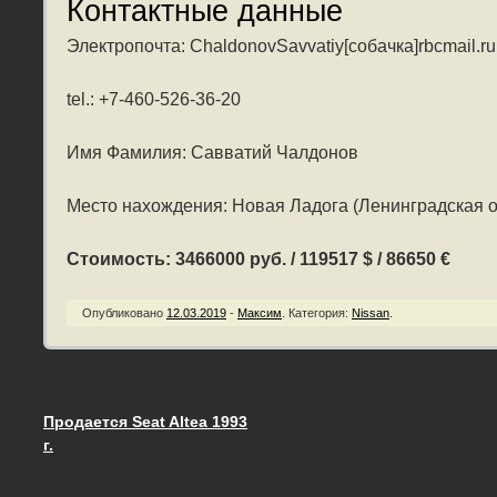
Контактные данные
Электропочта: ChaldonovSavvatiy[собачка]rbcmail.ru
tel.: +7-460-526-36-20
Имя Фамилия: Савватий Чалдонов
Место нахождения: Новая Ладога (Ленинградская о
Стоимость: 3466000 руб. / 119517 $ / 86650 €
Опубликовано
12.03.2019
-
Максим
.
Категория:
Nissan
.
Продается Seat Altea 1993
Запись навигация
г.