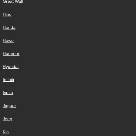
Great Wall
Hino
Honda
Howo
Hummer
Hyundai
Infiniti
Isuzu
Jaguar
Jeep
Kia