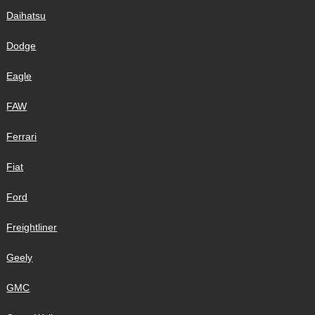
Daihatsu
Dodge
Eagle
FAW
Ferrari
Fiat
Ford
Freightliner
Geely
GMC