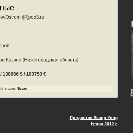
нные
ovOstromir[#]pop3.ru
рнов
е Козино (Нижегородская область)
 138966 $ / 100750 €
Категория:
Nissan
.
Продается Ssang Yong
ия
Istana 2012 г.