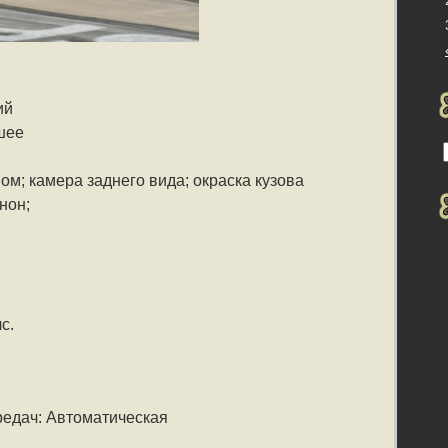
ий
шее
ом; камера заднего вида; окраска кузова
нон;
с.
редач: Автоматическая