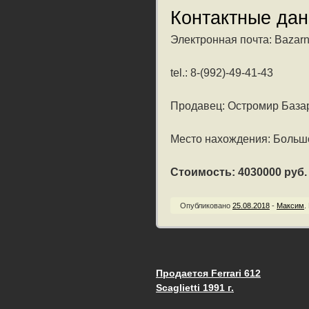
Контактные да
Электронная почта: Bazarn
tel.: 8-(992)-49-41-43
Продавец: Остромир База
Место нахождения: Большо
Стоимость: 4030000 руб. /
Опубликовано
25.08.2018
-
Максим
.
Продается Ferrari 612
Запись навигац
Scaglietti 1991 г.