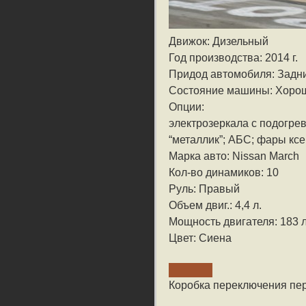
Движок: Дизельный
Год производства: 2014 г.
Придод автомобиля: Задн
Состояние машины: Хоро
Опции:
электрозеркала с подогрев
“металлик”; АБС; фары ксе
Марка авто: Nissan March
Кол-во динамиков: 10
Руль: Правый
Объем двиг.: 4,4 л.
Мощность двигателя: 183 л
Цвет: Сиена
Коробка переключения пе