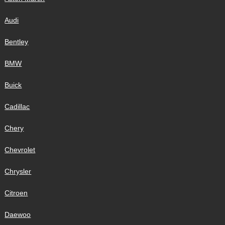
Audi
Bentley
BMW
Buick
Cadillac
Chery
Chevrolet
Chrysler
Citroen
Daewoo