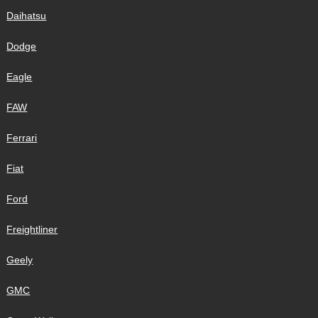
Daihatsu
Dodge
Eagle
FAW
Ferrari
Fiat
Ford
Freightliner
Geely
GMC