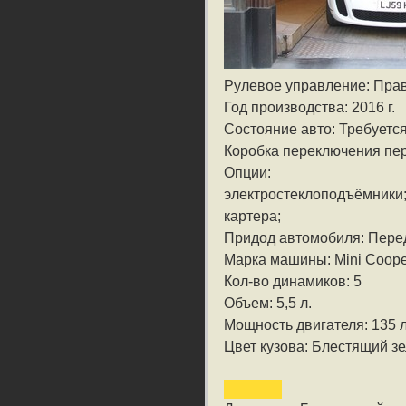
Рулевое управление: Пра
Год производства: 2016 г.
Состояние авто: Требуетс
Коробка переключения пе
Опции:
электростеклоподъёмники;
картера;
Придод автомобиля: Пере
Марка машины: Mini Coope
Кол-во динамиков: 5
Объем: 5,5 л.
Мощность двигателя: 135 л
Цвет кузова: Блестящий з