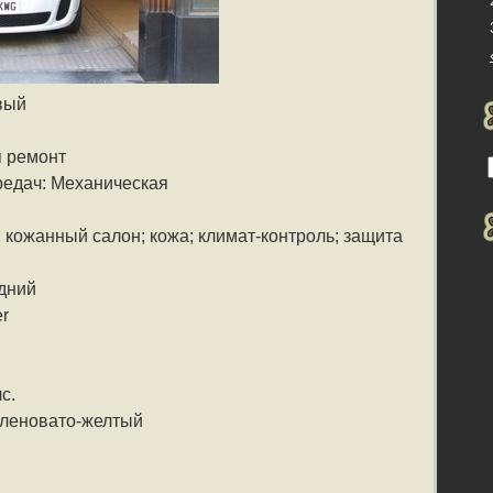
вый
я ремонт
редач: Механическая
 кожанный салон; кожа; климат-контроль; защита
дний
r
с.
еленовато-желтый