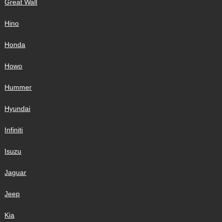
Great Wall
Hino
Honda
Howo
Hummer
Hyundai
Infiniti
Isuzu
Jaguar
Jeep
Kia