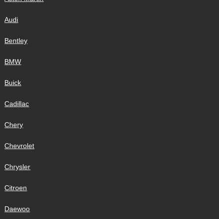
Audi
Bentley
BMW
Buick
Cadillac
Chery
Chevrolet
Chrysler
Citroen
Daewoo