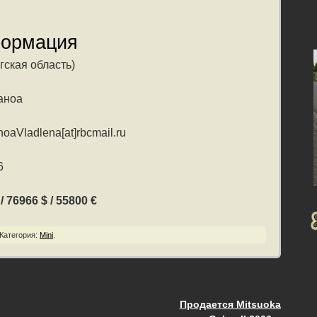
формация
гская область)
аноа
oaVladlena[at]rbcmail.ru
6
 76966 $ / 55800 €
Категория:
Mini
.
Продается Mitsuoka
ия