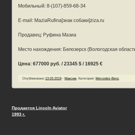
Мобильный: 8-(107)-859-68-34
E-mail: MaziaRufina[знак собаки]ziza.ru
Продавец: Руфина Мазиа
Место нахождения: Белозерск (Вологодская област
Цена: 677000 руб. / 23345 $ / 16925 €
Опубликовано
13.03.2019
-
Максим
.
Категория:
Mercedes-Benz
.
Продается Lincoln Aviator
Запись навигация
1993 г.