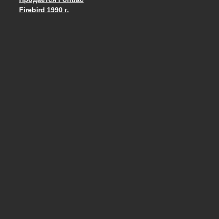
Запись навигация
Firebird 1990 г.