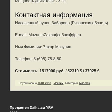
Мощность двигателя: 73 лс.
Контактная информация
Населенный пункт: Заборово (Рязанская область)
E-mail: MazuninZakhar[собака]qip.ru
Имя Фамилия: Захар Мазунин
Телефон: 8-(695)-78-8-80
Стоимость: 1517000 руб. / 52310 $ / 37925 €
Опубликовано
16.01.2018
-
Максим
.
Категория:
Maserati
.
Продается Daihatsu YRV
Запись навигация