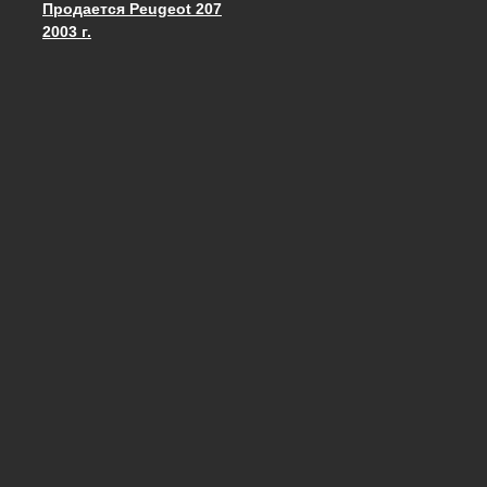
Продается Peugeot 207
Запись навигация
2003 г.