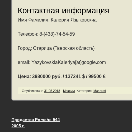
Контактная информация
Имя Фамилия: Калерия Языковскиа
Телефон: 8-(438)-74-54-59
Город: Старица (Тверская область)
email: YazykovskiaKaleriya[at]google.com
Цена: 3980000 руб. / 137241 $ / 99500 €
Опубликовано
31.05.2018
-
Максим
.
Категория:
Maserati
.
Продается Porsche 944
Запись навигация
2005 г.