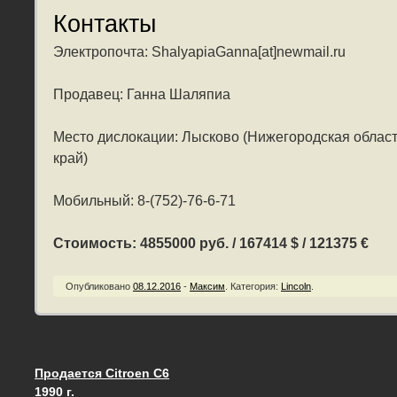
Контакты
Электропочта: ShalyapiaGanna[at]newmail.ru
Продавец: Ганна Шаляпиа
Место дислокации: Лысково (Нижегородская облас
край)
Мобильный: 8-(752)-76-6-71
Стоимость: 4855000 руб. / 167414 $ / 121375 €
Опубликовано
08.12.2016
-
Максим
.
Категория:
Lincoln
.
Продается Citroen C6
Запись навигация
1990 г.