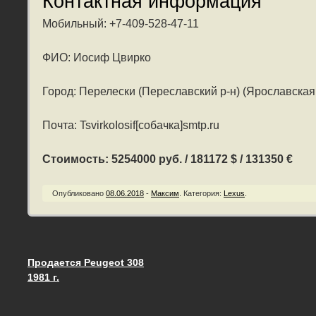
Контактная информация
Мобильный: +7-409-528-47-11
ФИО: Иосиф Цвирко
Город: Перелески (Переславский р-н) (Ярославская
Почта: TsvirkoIosif[собачка]smtp.ru
Стоимость: 5254000 руб. / 181172 $ / 131350 €
Опубликовано
08.06.2018
-
Максим
.
Категория:
Lexus
.
Продается Peugeot 308
Запись навигация
1981 г.