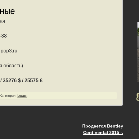
нные
ня
-88
pop3.ru
я область)
 35276 $ / 25575 €
Категория:
Lexus
.
Продается Bentley
ия
Continental 2015 г.