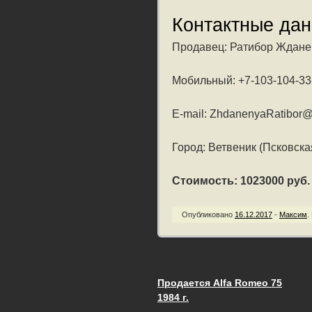
Контактные да
Продавец: Ратибор Ждане
Мобильный: +7-103-104-33
E-mail: ZhdanenyaRatibor@
Город: Ветвеник (Псковска
Стоимость: 1023000 руб. /
Опубликовано
16.12.2017
-
Максим
.
Продается Alfa Romeo 75
Запись навигац
1984 г.