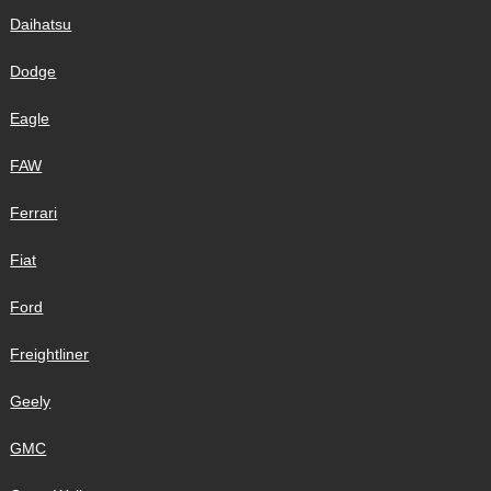
Daihatsu
Dodge
Eagle
FAW
Ferrari
Fiat
Ford
Freightliner
Geely
GMC