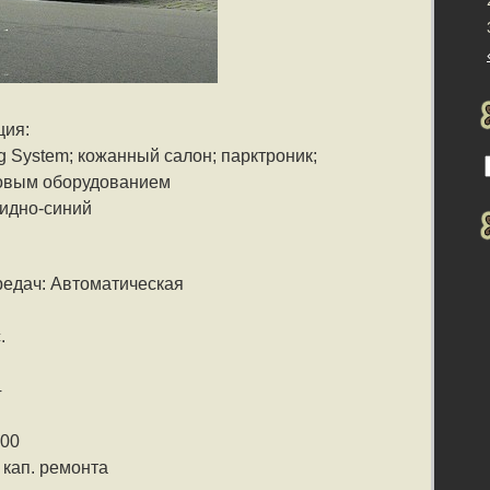
ция:
g System; кожанный салон; парктроник;
зовым оборудованием
идно-синий
редач: Автоматическая
.
4
400
 кап. ремонта