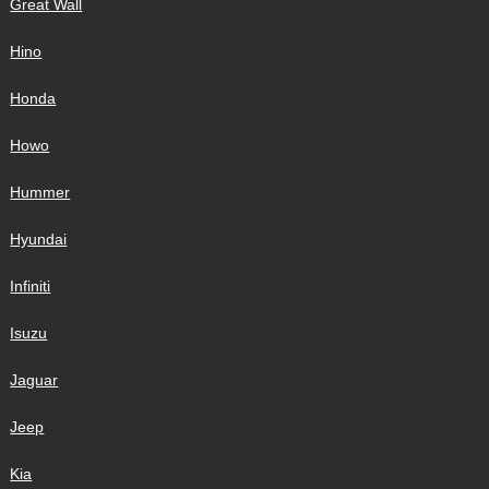
Great Wall
Hino
Honda
Howo
Hummer
Hyundai
Infiniti
Isuzu
Jaguar
Jeep
Kia