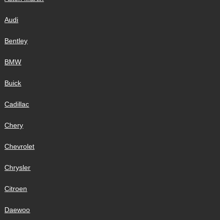
Audi
Bentley
BMW
Buick
Cadillac
Chery
Chevrolet
Chrysler
Citroen
Daewoo