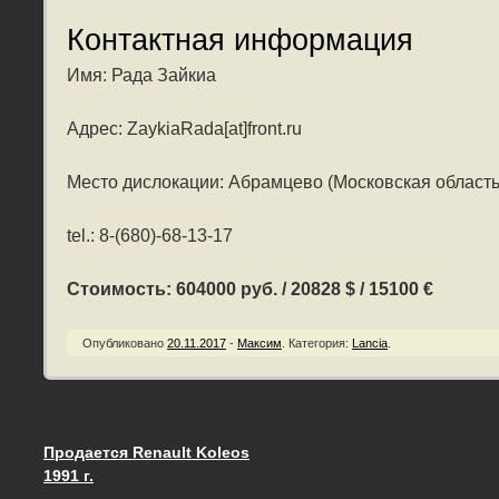
Контактная информация
Имя: Рада Зайкиа
Адрес: ZaykiaRada[at]front.ru
Место дислокации: Абрамцево (Московская область
tel.: 8-(680)-68-13-17
Стоимость: 604000 руб. / 20828 $ / 15100 €
Опубликовано
20.11.2017
-
Максим
.
Категория:
Lancia
.
Продается Renault Koleos
Запись навигация
1991 г.