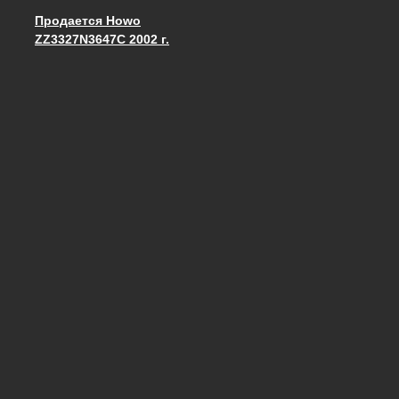
Продается Howo
Запись навигация
ZZ3327N3647C 2002 г.