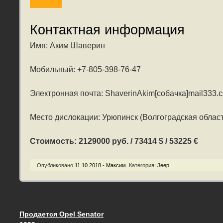
Контактная информация
Имя: Аким Шаверин
Мобильный: +7-805-398-76-47
Электронная почта: ShaverinAkim[собачка]mail333.
Место дислокации: Урюпинск (Волгоградская област
Стоимость: 2129000 руб. / 73414 $ / 53225 €
Опубликовано
11.10.2018
-
Максим
.
Категория:
Jeep
.
Продается Opel Senator
Запись навигация