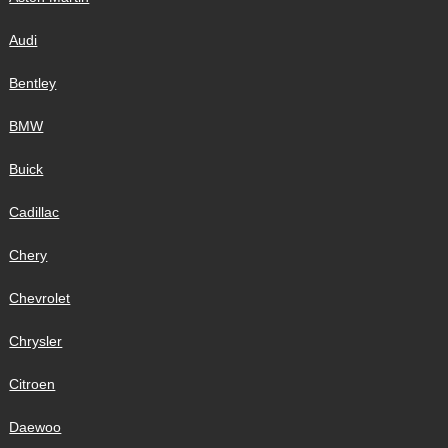
Audi
Bentley
BMW
Buick
Cadillac
Chery
Chevrolet
Chrysler
Citroen
Daewoo