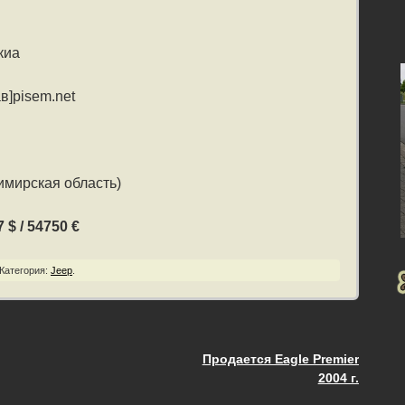
киа
в]pisem.net
имирская область)
 $ / 54750 €
Категория:
Jeep
.
Продается Eagle Premier
ия
2004 г.