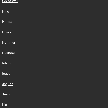
Great Wall
Hino
Honda
Howo
Hummer
Hyundai
Infiniti
Isuzu
Jaguar
Jeep
Kia