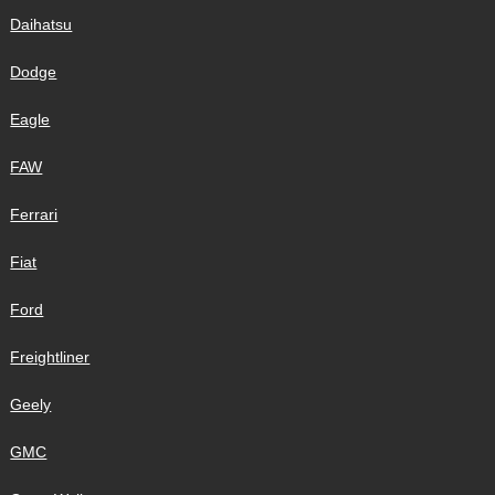
Daihatsu
Dodge
Eagle
FAW
Ferrari
Fiat
Ford
Freightliner
Geely
GMC