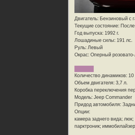
Двигатель: Бензиновый с
Текущие состояние: После
Год выпуска: 1992 г.
Лошадиные силы: 191 лс.
Руль: Левый
Окрас: Оперный розовато
Количество динамиков: 10
Объем двигателя: 3,7 л.
Коробка переключения пе
Модель: Jeep Commander
Придод автомобиля: Задн
Опции:
камера заднего вида; люк;
парктроник; иммобилайзер