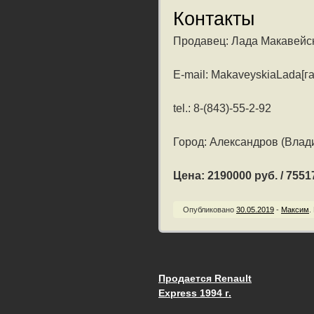
Контакты
Продавец: Лада Макавейс
E-mail: MakaveyskiaLada[га
tel.: 8-(843)-55-2-92
Город: Александров (Влад
Цена: 2190000 руб. / 75517
Опубликовано
30.05.2019
-
Максим
.
Продается Renault
Запись навигац
Express 1994 г.