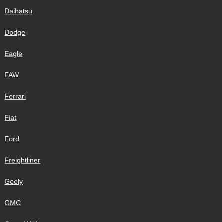
Daihatsu
Dodge
Eagle
FAW
Ferrari
Fiat
Ford
Freightliner
Geely
GMC