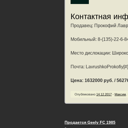
Контактная ин
Продавец: Прокофий Лав
Мобильный: 8-(135)-22-6-8
Место дислокации: Широко
Почта: LavrushkoProkofiy[#]
Цена: 1632000 руб. / 56276
Опубликовано
14.12.2017
-
Максим
.
Продается Geely FC 1985
Запись навигац