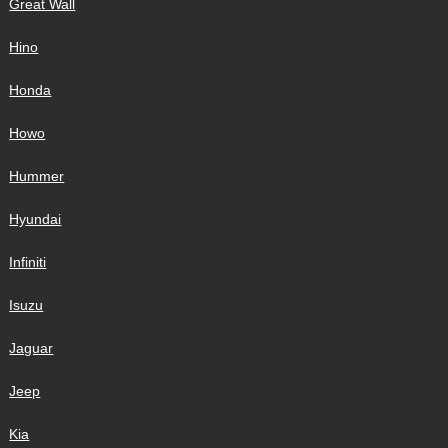
Great Wall
Hino
Honda
Howo
Hummer
Hyundai
Infiniti
Isuzu
Jaguar
Jeep
Kia