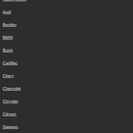
Audi
Bentley
BMW
Buick
Cadillac
Chery
Chevrolet
Chrysler
Citroen
Daewoo