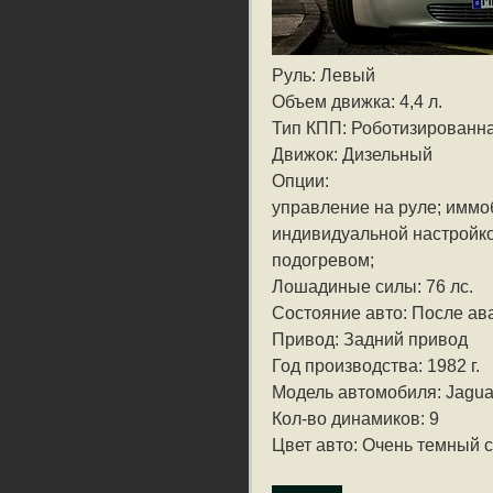
Руль: Левый
Объем движка: 4,4 л.
Тип КПП: Роботизированн
Движок: Дизельный
Опции:
управление на руле; иммо
индивидуальной настройкой
подогревом;
Лошадиные силы: 76 лс.
Состояние авто: После ав
Привод: Задний привод
Год производства: 1982 г.
Модель автомобиля: Jagua
Кол-во динамиков: 9
Цвет авто: Очень темный 