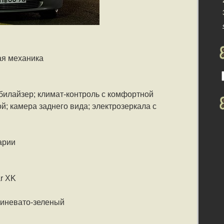
ая механика
билайзер; климат-контроль с комфортной
; камера заднего вида; электрозеркала с
арии
r XK
синевато-зеленый