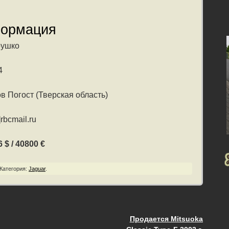
формация
рушко
4
в Погост (Тверская область)
rbcmail.ru
 $ / 40800 €
Категория:
Jaguar
.
Продается Mitsuoka
ия