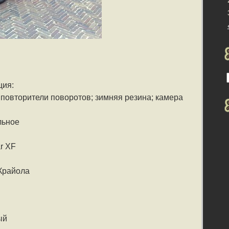
ция:
 повторители поворотов; зимняя резина; камера
льное
r XF
Крайола
ый