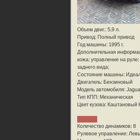
Объем двиг.: 5,9 л.
Привод: Полный привод
Год машины: 1995 г.
Дополнительная информа
кожа; управление на руле;
заднего вида;
Состояние машины: Идеа
Двигатель: Бензиновый
Модель автомобиля: Jagua
Тип КПП: Механическая
Цвет кузова: Каштановый 
Количество динамиков: 8
Рулевое управление: Лев