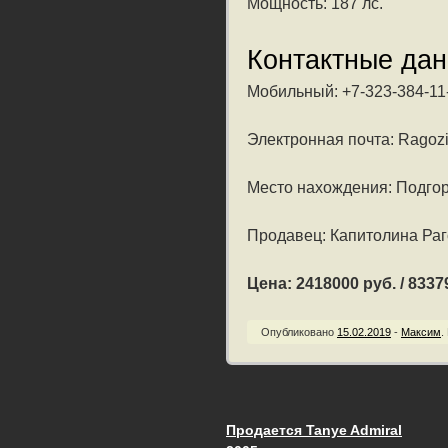
Мощность: 187 лс.
Контактные да
Мобильный: +7-323-384-11
Электронная почта: Ragozi
Место нахождения: Подгор
Продавец: Капитолина Раг
Цена: 2418000 руб. / 83379
Опубликовано
15.02.2019
-
Максим
.
Продается Tanye Admiral
Запись навигац