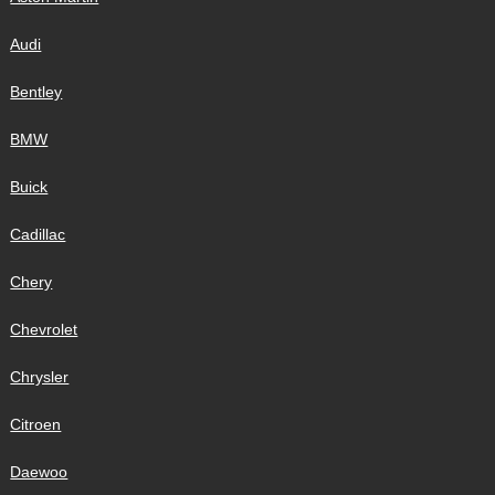
Audi
Bentley
BMW
Buick
Cadillac
Chery
Chevrolet
Chrysler
Citroen
Daewoo