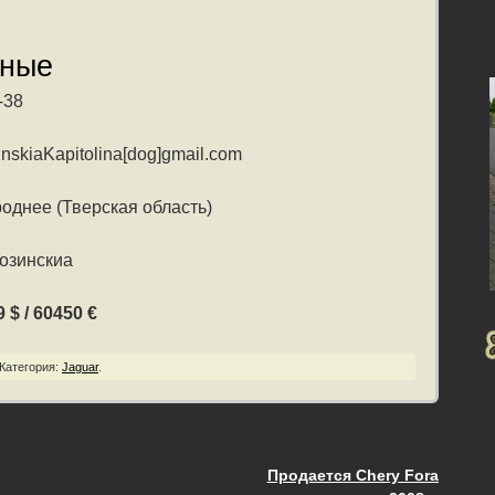
нные
-38
nskiaKapitolina[dog]gmail.com
однее (Тверская область)
озинскиа
 $ / 60450 €
Категория:
Jaguar
.
Продается Chery Fora
ия