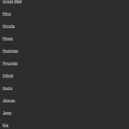
Great Wall
Hino
Honda
Howo
Hummer
Hyundai
Infiniti
Isuzu
Jaguar
Jeep
Kia