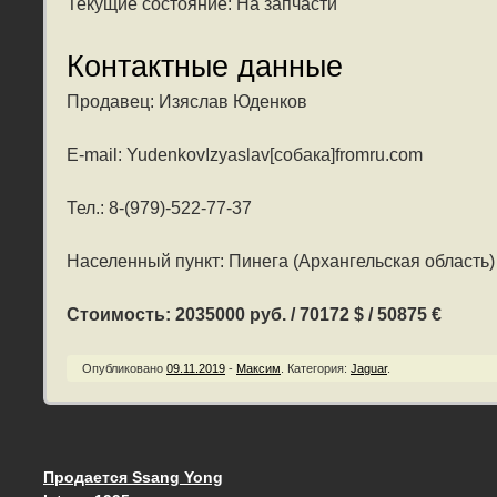
Текущие состояние: На запчасти
Контактные данные
Продавец: Изяслав Юденков
E-mail: YudenkovIzyaslav[собака]fromru.com
Тел.: 8-(979)-522-77-37
Населенный пункт: Пинега (Архангельская область)
Стоимость: 2035000 руб. / 70172 $ / 50875 €
Опубликовано
09.11.2019
-
Максим
.
Категория:
Jaguar
.
Продается Ssang Yong
Запись навигация