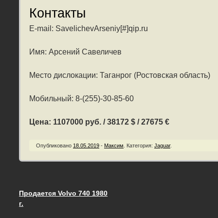
Контакты
E-mail: SavelichevArseniy[#]qip.ru
Имя: Арсений Савеличев
Место дислокации: Таганрог (Ростовская область)
Мобильный: 8-(255)-30-85-60
Цена: 1107000 руб. / 38172 $ / 27675 €
Опубликовано
18.05.2019
-
Максим
.
Категория:
Jaguar
.
Продается Volvo 740 1980
Запись навигация
г.