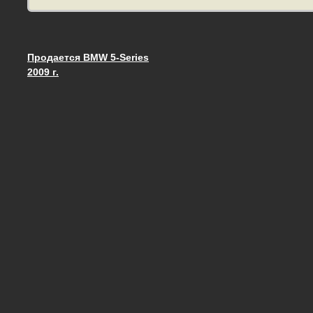
Продается BMW 5-Series
Запись навигация
2009 г.