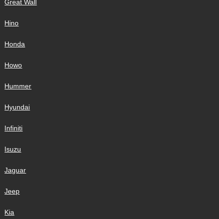
Great Wall
Hino
Honda
Howo
Hummer
Hyundai
Infiniti
Isuzu
Jaguar
Jeep
Kia