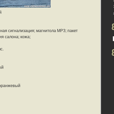
й
ная сигнализация; магнитола MP3; пакет
я салона; кожа;
с.
ый
-оранжевый