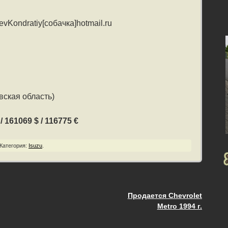
vKondratiy[собачка]hotmail.ru
вская область)
 161069 $ / 116775 €
Категория:
Isuzu
.
Продается Chevrolet
ия
Metro 1994 г.