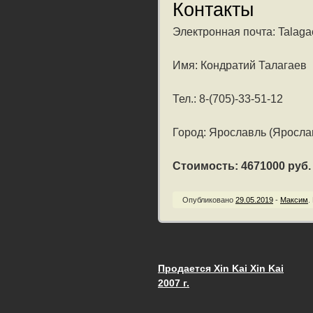
Контакты
Электронная почта: Talagae
Имя: Кондратий Талагаев
Тел.: 8-(705)-33-51-12
Город: Ярославль (Яросла
Стоимость: 4671000 руб. /
Опубликовано
29.05.2019
-
Максим
.
Продается Xin Kai Xin Kai
Запись навигац
2007 г.