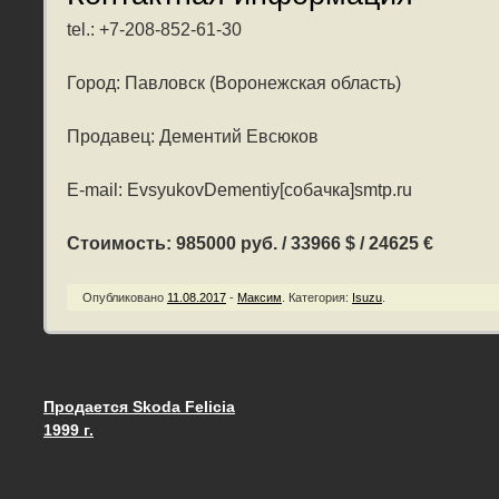
tel.: +7-208-852-61-30
Город: Павловск (Воронежская область)
Продавец: Дементий Евсюков
E-mail: EvsyukovDementiy[собачка]smtp.ru
Стоимость: 985000 руб. / 33966 $ / 24625 €
Опубликовано
11.08.2017
-
Максим
.
Категория:
Isuzu
.
Продается Skoda Felicia
Запись навигация
1999 г.