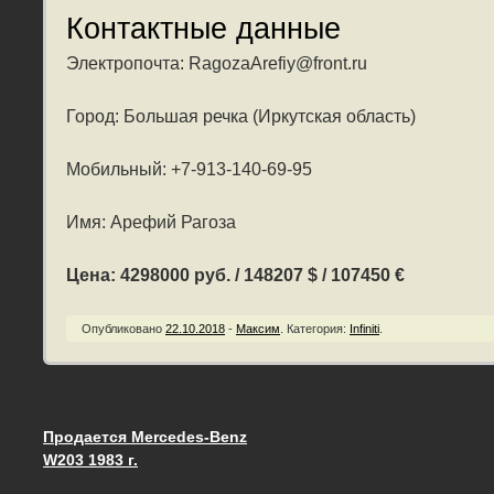
Контактные данные
Электропочта: RagozaArefiy@front.ru
Город: Большая речка (Иркутская область)
Мобильный: +7-913-140-69-95
Имя: Арефий Рагоза
Цена: 4298000 руб. / 148207 $ / 107450 €
Опубликовано
22.10.2018
-
Максим
.
Категория:
Infiniti
.
Продается Mercedes-Benz
Запись навигация
W203 1983 г.