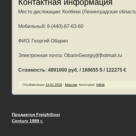
Контактная информация
Место дислокации: Колбеки (Ленинградская область
Мобильный: 8-(440)-67-63-60
ФИО: Георгий Обарин
Электронная почта: ObarinGeorgiy[#]hotmail.ru
Стоимость: 4891000 руб. / 168655 $ / 122275 €
Опубликовано
13.01.2018
-
Максим
.
Категория:
Infiniti
.
Продается Freightliner
Запись навигация
Century 1989 г.