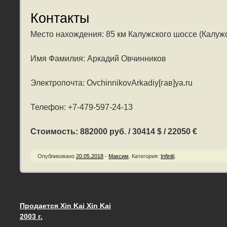
Контакты
Место нахождения: 85 км Калужского шоссе (Калужс
Имя Фамилия: Аркадий Овчинников
Электропочта: OvchinnikovArkadiy[гав]ya.ru
Телефон: +7-479-597-24-13
Стоимость: 882000 руб. / 30414 $ / 22050 €
Опубликовано
20.05.2018
-
Максим
.
Категория:
Infiniti
.
Продается Xin Kai Xin Kai
Запись навигация
2003 г.